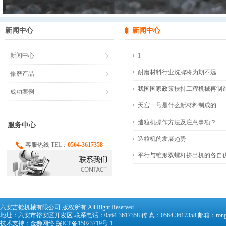
新闻中心
新闻中心
新闻中心
1
耐磨材料行业洗牌将为期不远
修磨产品
我国国家政策扶持工程机械再制
成功案例
天宫一号是什么新材料制成的
造粒机操作方法及注意事项？
服务中心
造粒机的发展趋势
客服热线 TEL：
0564-3617358
平行与锥形双螺杆挤出机的各自
六安吉铨机械有限公司
版权所有 All Right Reserved.
地址：六安市裕安区开发区 联系电话：0564-3617358 传 真：0564-3617358 邮箱：rongchu
技术支持：
金狮网络
皖ICP备15023719号-1