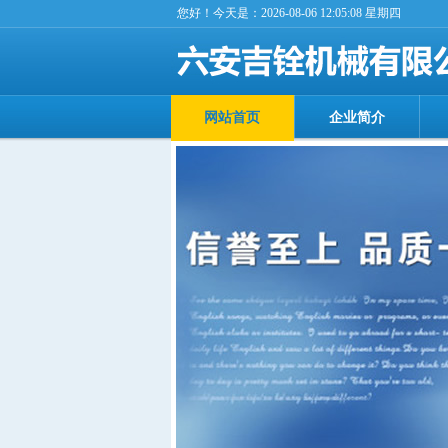
您好！今天是：2026-08-06 12:05:08 星期四
网站首页
企业简介