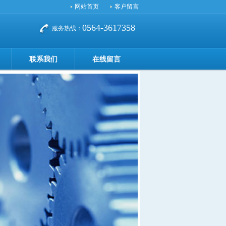
网站首页
客户留言
0564-3617358
服务热线：
联系我们
在线留言