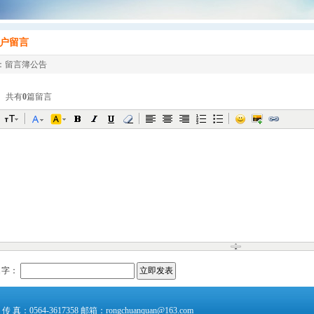
户留言
：留言簿公告
共有
0
篇留言
名字：
564-3617358 邮箱：rongchuanquan@163.com