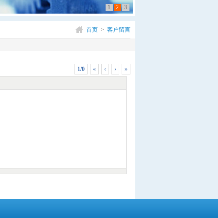
1
2
3
首页
>
客户留言
1/0
«
‹
›
»