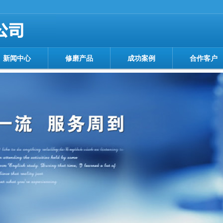
新闻中心
修磨产品
成功案例
合作客户